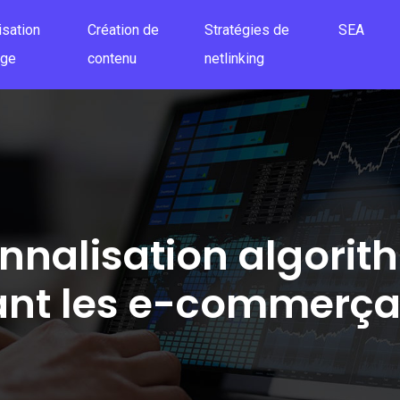
isation
Création de
Stratégies de
SEA
age
contenu
netlinking
nnalisation algorit
ant les e-commerça