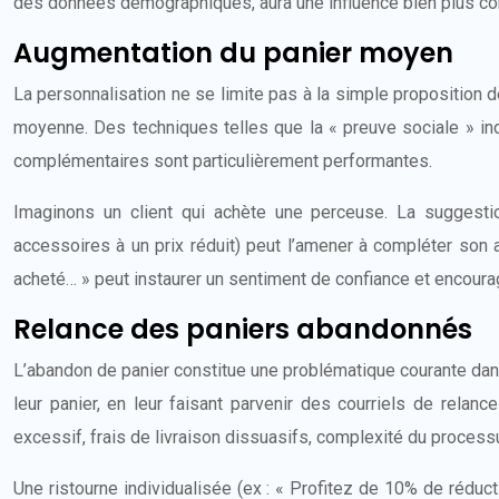
des données démographiques, aura une influence bien plus con
Augmentation du panier moyen
La personnalisation ne se limite pas à la simple proposition de
moyenne. Des techniques telles que la « preuve sociale » indiv
complémentaires sont particulièrement performantes.
Imaginons un client qui achète une perceuse. La suggestio
accessoires à un prix réduit) peut l’amener à compléter son a
acheté… » peut instaurer un sentiment de confiance et encourage
Relance des paniers abandonnés
L’abandon de panier constitue une problématique courante dans
leur panier, en leur faisant parvenir des courriels de relan
excessif, frais de livraison dissuasifs, complexité du proce
Une ristourne individualisée (ex : « Profitez de 10% de réduct