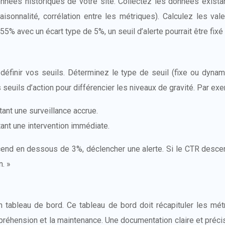
 données historiques de votre site. Collectez les données exist
saisonnalité, corrélation entre les métriques). Calculez les v
5% avec un écart type de 5%, un seuil d’alerte pourrait être fixé
inir vos seuils. Déterminez le type de seuil (fixe ou dynami
 seuils d’action pour différencier les niveaux de gravité. Par exe
ant une surveillance accrue.
ant une intervention immédiate.
cend en dessous de 3%, déclencher une alerte. Si le CTR descen
. »
tableau de bord. Ce tableau de bord doit récapituler les mét
ompréhension et la maintenance. Une documentation claire et préci