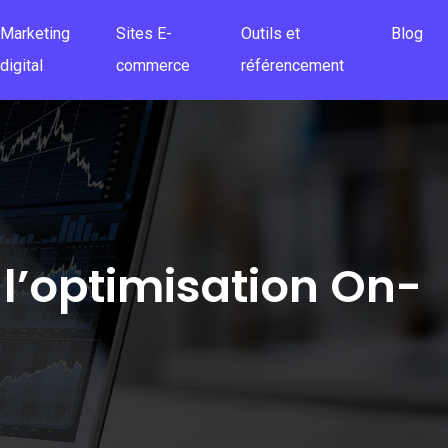
Marketing
Sites E-
Outils et
Blog
digital
commerce
référencement
l’optimisation On-